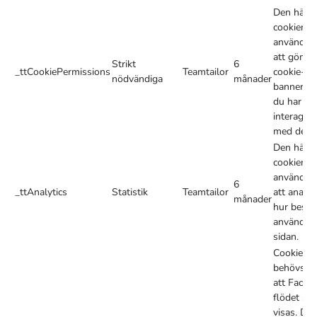
Den här
cookien
används f
att gömm
Strikt
6
_ttCookiePermissions
Teamtailor
cookie-
nödvändiga
månader
bannern n
du har
interagera
med den.
Den här
cookien
används f
6
_ttAnalytics
Statistik
Teamtailor
att analys
månader
hur besök
använder
sidan.
Cookien
behövs fö
att Faceb
flödet ska
visas. De