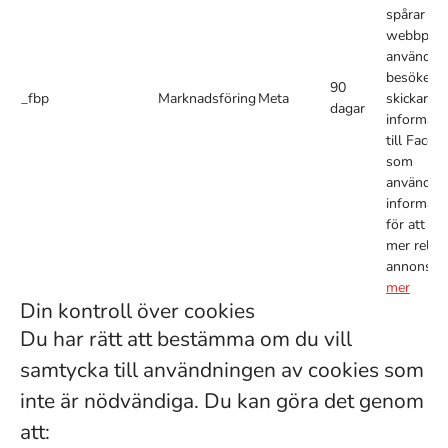
spårar vil
webbplat
användar
besöker o
90
_fbp
Marknadsföring
Meta
skickar d
dagar
informati
till Faceb
som
använder
informati
för att vis
mer relev
annonser
mer
Din kontroll över cookies
Du har rätt att bestämma om du vill
samtycka till användningen av cookies som
inte är nödvändiga. Du kan göra det genom
att: