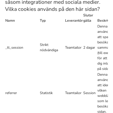
såsom integrationer med sociala medier.
Vilka cookies används på den här sidan?
Slutar
Namn
Typ
Leverantör
gälla
Beskrivni
Denna co
används f
att spara 
besökare
Strikt
_tt_session
Teamtailor
2 dagar
sammanh
nödvändiga
(till exem
för att hål
dig inlog
på sidan).
Denna co
används f
att identif
vilken
referrer
Statistik
Teamtailor
Session
webblänk
som leder
besökarna 
sidan.